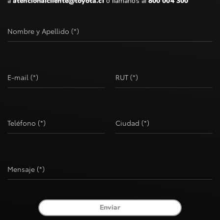
a
atencionalcliente@toyota.cl
o llámanos al
800 004 300
Nombre y Apellido (*)
E-mail (*)
RUT (*)
Teléfono (*)
Ciudad (*)
Mensaje (*)
Enviar