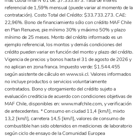
más cuota final N°61 de: $7.333.873. Tasa de Interés
referencial de 1,59% mensual (puede variar al momento de la
contratación). Costo Total del Crédito: $33.733.273. CAE:
22,96%. Bono de financiamiento sólo con crédito MAF Chile
en Plan Renueve, pie mínimo 30% y máximo 50% y plazo
mínimo de 25 meses. Monto del crédito informado es un
ejemplo referencial, los montos y demás condiciones del
crédito pueden variar en función del monto y plazo del crédito.
Vigencia de precios y bonos hasta el 31 de agosto de 2026 y
no aplican en zona franca. Impuesto verde: $1.544.455
según asistente de cálculo en www.sii.cl. Valores informados
no incluye productos o servicios voluntariamente
contratados. Bono y otorgamiento del crédito sujeto a
evaluación crediticia de acuerdo con condiciones objetivas de
MAF Chile, disponibles en: www.mafchile.com, y verificación
de antecedentes. * Consumo en ciudad 11,4 [km/l], mixto
13,2 [km/l], carretera 14,5 [km/l], valores de consumo de
combustible han sido obtenidos en mediciones de laboratorio
según ciclo de ensayo de la Comunidad Europea