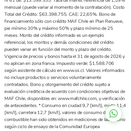
N°61 de: $13.599.355. Tasa de Interés referencial de 1,59%
mensual (puede variar al momento de la contratación). Costo
Total del Crédito: $63.398.755. CAE: 22,65%. Bono de
financiamiento sólo con crédito MAF Chile en Plan Renueve,
pie mínimo 30% y máximo 50% y plazo mínimo de 25
meses. Monto del crédito informado es un ejemplo
referencial, los montos y demás condiciones del crédito
pueden variar en función del monto y plazo del crédito.
Vigencia de precios y bonos hasta el 31 de agosto de 2026 y
no aplican en zona franca. Impuesto verde: $1.588.706
según asistente de cálculo en www.sii.cl. Valores informados
no incluye productos o servicios voluntariamente
contratados. Bono y otorgamiento del crédito sujeto a
evaluación crediticia de acuerdo con condiciones objetivas de
MAF Chile, disponibles en: www.mafchile.com, y verificación
de antecedentes. * Consumo en ciudad 9,7 [km/l], mixto 11,4
[km/l], carretera 12,7 [km/l], valores de consumo de
combustible han sido obtenidos en mediciones de laboratorio
según ciclo de ensayo de la Comunidad Europea