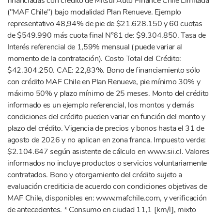
financiadas con crédito de Mitsui Auto Finance Chile Limitada
("MAF Chile") bajo modalidad Plan Renueve. Ejemplo
representativo 48,94% de pie de $21.628.150 y 60 cuotas
de $549.990 más cuota final N°61 de: $9.304.850. Tasa de
Interés referencial de 1,59% mensual (puede variar al
momento de la contratación). Costo Total del Crédito:
$42.304.250. CAE: 22,83%. Bono de financiamiento sólo
con crédito MAF Chile en Plan Renueve, pie mínimo 30% y
máximo 50% y plazo mínimo de 25 meses. Monto del crédito
informado es un ejemplo referencial, los montos y demás
condiciones del crédito pueden variar en función del monto y
plazo del crédito. Vigencia de precios y bonos hasta el 31 de
agosto de 2026 y no aplican en zona franca. Impuesto verde:
$2.104.647 según asistente de cálculo en www.sii.cl. Valores
informados no incluye productos o servicios voluntariamente
contratados. Bono y otorgamiento del crédito sujeto a
evaluación crediticia de acuerdo con condiciones objetivas de
MAF Chile, disponibles en: www.mafchile.com, y verificación
de antecedentes. * Consumo en ciudad 11,1 [km/l], mixto