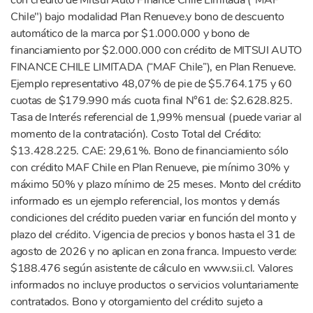
con crédito de Mitsui Auto Finance Chile Limitada ("MAF
Chile") bajo modalidad Plan Renueve.y bono de descuento
automático de la marca por $1.000.000 y bono de
financiamiento por $2.000.000 con crédito de MITSUI AUTO
FINANCE CHILE LIMITADA (“MAF Chile”), en Plan Renueve.
Ejemplo representativo 48,07% de pie de $5.764.175 y 60
cuotas de $179.990 más cuota final N°61 de: $2.628.825.
Tasa de Interés referencial de 1,99% mensual (puede variar al
momento de la contratación). Costo Total del Crédito:
$13.428.225. CAE: 29,61%. Bono de financiamiento sólo
con crédito MAF Chile en Plan Renueve, pie mínimo 30% y
máximo 50% y plazo mínimo de 25 meses. Monto del crédito
informado es un ejemplo referencial, los montos y demás
condiciones del crédito pueden variar en función del monto y
plazo del crédito. Vigencia de precios y bonos hasta el 31 de
agosto de 2026 y no aplican en zona franca. Impuesto verde:
$188.476 según asistente de cálculo en www.sii.cl. Valores
informados no incluye productos o servicios voluntariamente
contratados. Bono y otorgamiento del crédito sujeto a