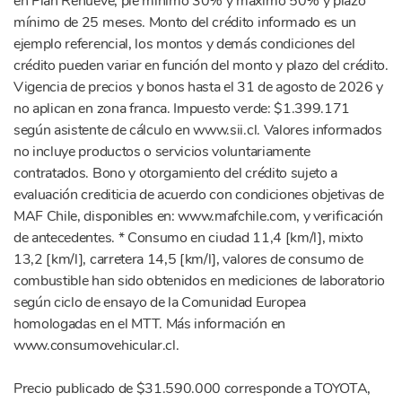
en Plan Renueve, pie mínimo 30% y máximo 50% y plazo
mínimo de 25 meses. Monto del crédito informado es un
ejemplo referencial, los montos y demás condiciones del
crédito pueden variar en función del monto y plazo del crédito.
Vigencia de precios y bonos hasta el 31 de agosto de 2026 y
no aplican en zona franca. Impuesto verde: $1.399.171
según asistente de cálculo en www.sii.cl. Valores informados
no incluye productos o servicios voluntariamente
contratados. Bono y otorgamiento del crédito sujeto a
evaluación crediticia de acuerdo con condiciones objetivas de
MAF Chile, disponibles en: www.mafchile.com, y verificación
de antecedentes. * Consumo en ciudad 11,4 [km/l], mixto
13,2 [km/l], carretera 14,5 [km/l], valores de consumo de
combustible han sido obtenidos en mediciones de laboratorio
según ciclo de ensayo de la Comunidad Europea
homologadas en el MTT. Más información en
www.consumovehicular.cl.
Precio publicado de $31.590.000 corresponde a TOYOTA,