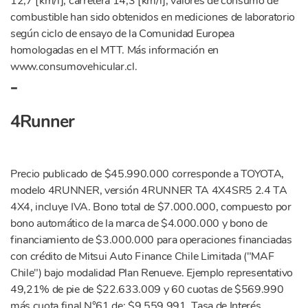
12,7 [km/l], carretera 14,3 [km/l], valores de consumo de
combustible han sido obtenidos en mediciones de laboratorio
según ciclo de ensayo de la Comunidad Europea
homologadas en el MTT. Más información en
www.consumovehicular.cl.
-
4Runner
Precio publicado de $45.990.000 corresponde a TOYOTA,
modelo 4RUNNER, versión 4RUNNER TA 4X4SR5 2.4 TA
4X4, incluye IVA. Bono total de $7.000.000, compuesto por
bono automático de la marca de $4.000.000 y bono de
financiamiento de $3.000.000 para operaciones financiadas
con crédito de Mitsui Auto Finance Chile Limitada ("MAF
Chile") bajo modalidad Plan Renueve. Ejemplo representativo
49,21% de pie de $22.633.009 y 60 cuotas de $569.990
más cuota final N°61 de: $9.559.991. Tasa de Interés