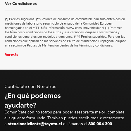
Ver Condiciones
(*) Precios sugeridos. (**) Valores de consumo de combustible han sido obtenidos en
mediciones de laboratorio según ciclo de ensayo de la Comunidad Europea,
homologadas en el MTT. Más información: www.consumovehicular.cl (1) Para ver
los términos y condiciones de los autos y sus versiones, diríjase a los términos y
condiciones generales por modelos y versiones. (***) Precios sugeridos. Para ver las
condiciones que aplican en los servicios de Pauta de Mantención Prepagada, diríjase
a la sección de Pautas de Mantención dentro de los términos y condiciones.
Ver más
Contáctate con Nosotros
¿En qué podemos
ayudarte?
Comunícate con nosotros para poder asesorarte mejor, completa
el siguiente formulario. También puedes escribirnos directamente
a
atencionalcliente@toyota.cl
o llámanos al
800 004 300