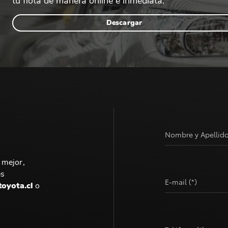
tu flota de manera online e inmediata.
Descargar
Nombre y Apellido
 mejor,
es
E-mail (*)
toyota.cl
o