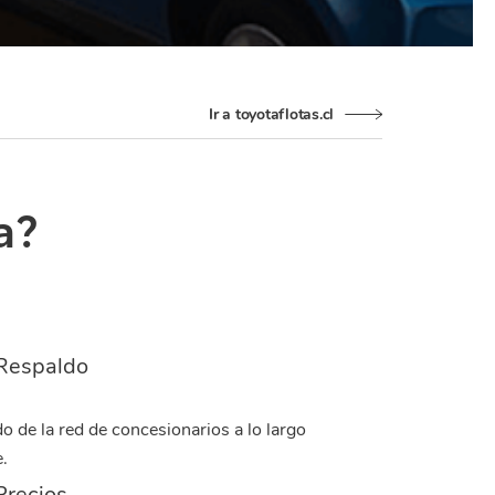
Ir a toyotaflotas.cl
a?
Respaldo
o de la red de concesionarios a lo largo
.
Precios