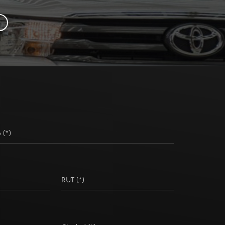
 (*)
RUT (*)