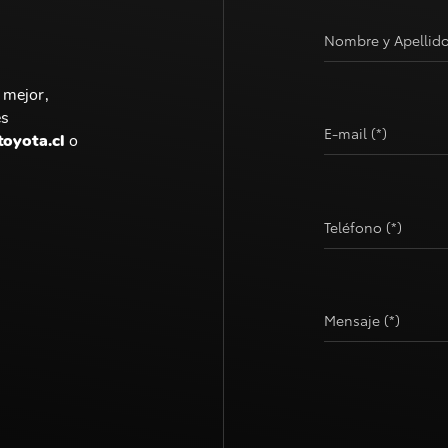
Nombre y Apellido
 mejor,
es
E-mail (*)
toyota.cl
o
Teléfono (*)
Mensaje (*)