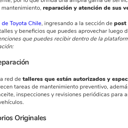
iente, por lo que brinda una amplia gama de servic
o mantenimiento,
reparación y atención de sus v
l de Toyota Chile
, ingresando a la sección de
post
alles y beneficios que puedes aprovechar luego 
tenciones que puedes recibir dentro de la platafor
ción:
eparación
na red de
talleres que están autorizados y espec
frecen tareas de mantenimiento preventivo, ademá
eite, inspecciones y revisiones periódicas para a
ehículos.
rios Originales