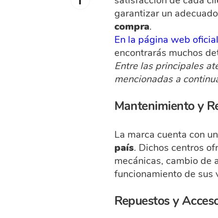
satisfacción de cada cl
garantizar un adecuad
compra
.
En la página web oficia
encontrarás muchos det
Entre las principales a
mencionadas a continua
Mantenimiento y R
La marca cuenta con u
país
. Dichos centros o
mecánicas, cambio de ac
funcionamiento de sus v
Repuestos y Acceso