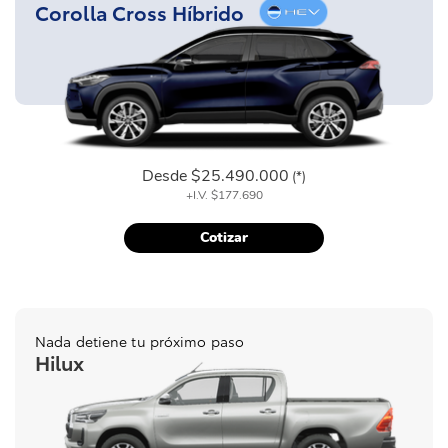
Corolla Cross Híbrido
Desde
$25.490.000
(*)
+I.V.
$177.690
Cotizar
Nada detiene tu próximo paso
Hilux