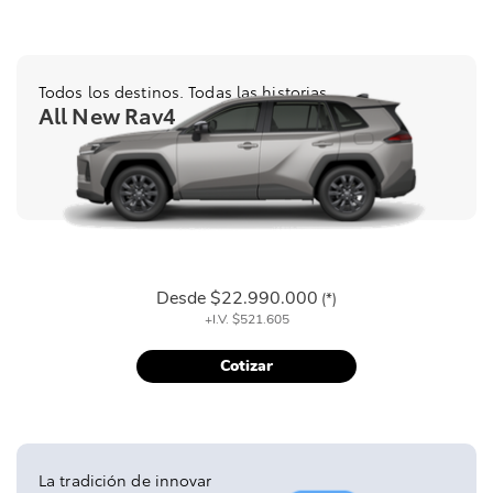
Todos los destinos. Todas las historias
All New Rav4
Desde
$22.990.000
(*)
+I.V.
$521.605
Cotizar
La tradición de innovar