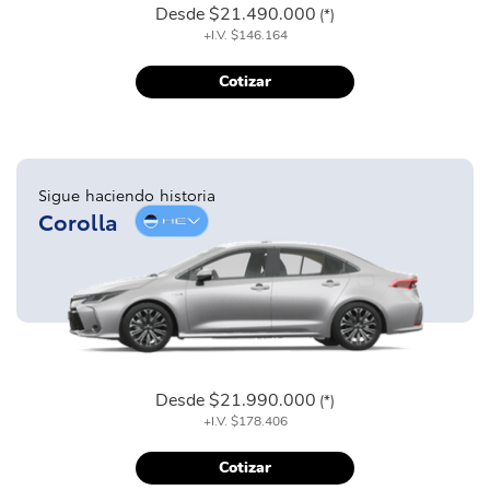
Desde
$21.490.000
(*)
+I.V.
$146.164
Cotizar
Sigue haciendo historia
Corolla
Desde
$21.990.000
(*)
+I.V.
$178.406
Cotizar