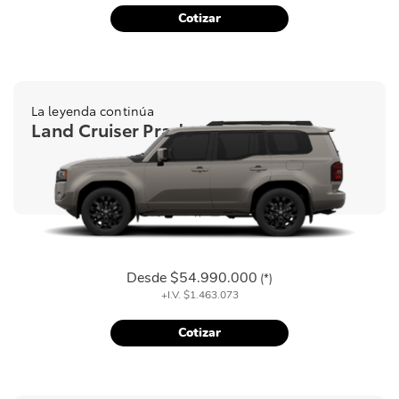
Cotizar
La leyenda continúa
Land Cruiser Prado
Desde
$54.990.000
(*)
+I.V.
$1.463.073
Cotizar