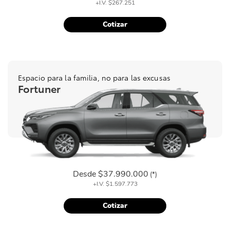
+I.V.
$267.251
Cotizar
Espacio para la familia, no para las excusas
Fortuner
Desde
$37.990.000
(*)
+I.V.
$1.597.773
Cotizar