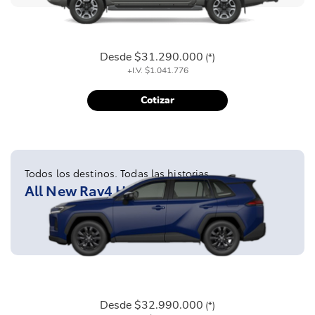
Desde
$31.290.000
(*)
+I.V.
$1.041.776
Cotizar
Todos los destinos. Todas las historias
All New Rav4 Híbrido
Desde
$32.990.000
(*)