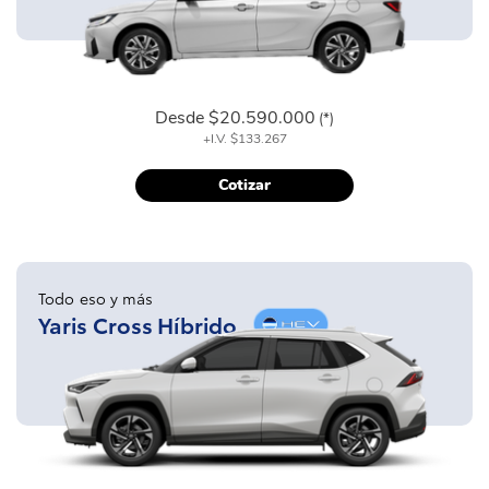
Desde
$20.590.000
(*)
+I.V.
$133.267
Cotizar
Todo eso y más
Yaris Cross Híbrido