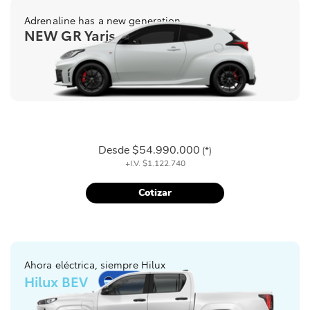
Adrenaline has a new generation
NEW GR Yaris
Desde
$54.990.000
(*)
+I.V.
$1.122.740
Cotizar
Ahora eléctrica, siempre Hilux
Hilux BEV