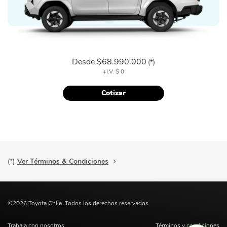
Desde
$68.990.000
(*)
+I.V.
$ 0
Cotizar
(*)
Ver Términos & Condiciones
©2026 Toyota Chile. Todos los derechos reservados.
Trabaja con nosotros
Términos y condiciones