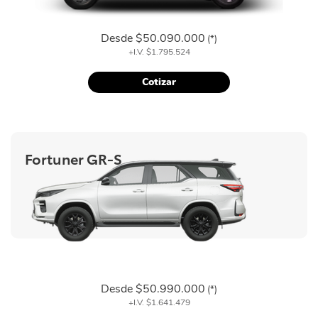
Desde
$50.090.000
(*)
+I.V.
$1.795.524
Cotizar
Fortuner GR-S
Desde
$50.990.000
(*)
+I.V.
$1.641.479