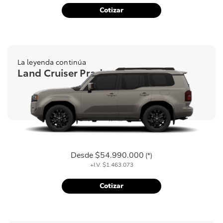
Cotizar
La leyenda continúa
Land Cruiser Prado
Desde
$54.990.000
(*)
+I.V.
$1.463.073
Cotizar