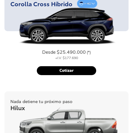
Corolla Cross Híbrido
Desde
$25.490.000
(*)
+I.V.
$177.690
Cotizar
Nada detiene tu próximo paso
Hilux