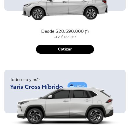
Desde
$20.590.000
(*)
+I.V.
$133.267
Cotizar
Todo eso y más
Yaris Cross Híbrido