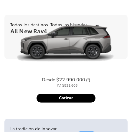
Todos los destinos. Todas las historias
All New Rav4
Desde
$22.990.000
(*)
+I.V.
$521.605
Cotizar
La tradición de innovar