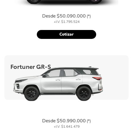
Desde
$50.090.000
(*)
+I.V.
$1.795.524
Cotizar
Fortuner GR-S
Desde
$50.990.000
(*)
+I.V.
$1.641.479