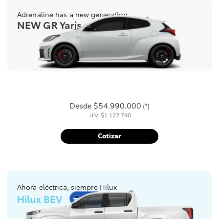
Adrenaline has a new generation
NEW GR Yaris
Desde
$54.990.000
(*)
+I.V.
$1.122.740
Cotizar
Ahora eléctrica, siempre Hilux
Hilux BEV