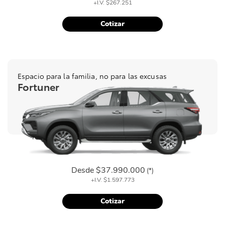
+I.V.
$267.251
Cotizar
Espacio para la familia, no para las excusas
Fortuner
Desde
$37.990.000
(*)
+I.V.
$1.597.773
Cotizar