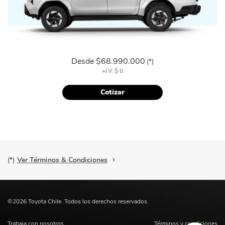
Desde
$68.990.000
(*)
+I.V.
$ 0
Cotizar
(*)
Ver Términos & Condiciones
©2026 Toyota Chile. Todos los derechos reservados.
Trabaja con nosotros
Términos y condiciones