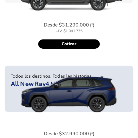
Desde
$31.290.000
(*)
+I.V.
$1.041.776
Cotizar
Todos los destinos. Todas las historias
All New Rav4 Híbrido
Desde
$32.990.000
(*)