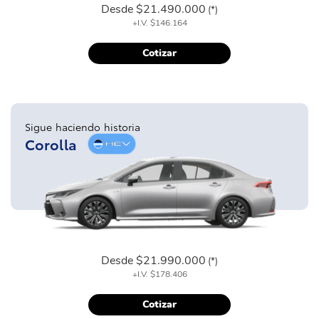
Desde
$21.490.000
(*)
+I.V.
$146.164
Cotizar
Sigue haciendo historia
Corolla
Desde
$21.990.000
(*)
+I.V.
$178.406
Cotizar